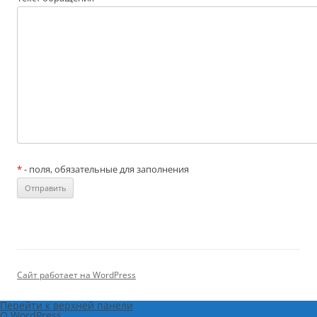
*
- поля, обязательные для заполнения
Сайт работает на WordPress
Перейти к верхней панели
О
О WordPress