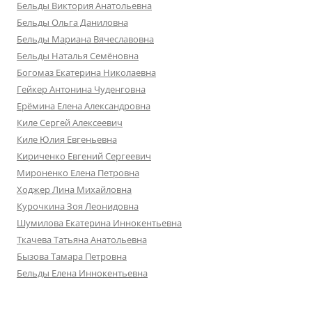
Бельды Виктория Анатольевна
Бельды Ольга Даниловна
Бельды Мариана Вячеславовна
Бельды Наталья Семёновна
Богомаз Екатерина Николаевна
Гейкер Антонина Чуденговна
Ерёмина Елена Александровна
Киле Сергей Алексеевич
Киле Юлия Евгеньевна
Кириченко Евгений Сергеевич
Мироненко Елена Петровна
Ходжер Лина Михайловна
Курочкина Зоя Леонидовна
Шумилова Екатерина Иннокентьевна
Ткачева Татьяна Анатольевна
Бызова Тамара Петровна
Бельды Елена Иннокентьевна