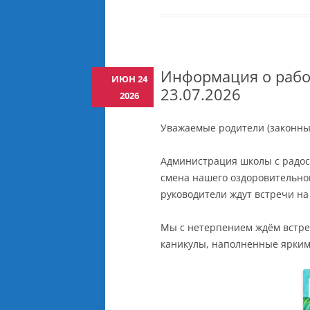
СТИПЕНДИИ И ИНЫЕ 
МАТЕРИАЛЬНОЙ ПОД
ИНФОРМАЦИЯ О ПОС
ФИНАНСОВЫХ И
Информация о рабо
ИЮН 24
МАТЕРИАЛЬНЫХ СРЕДС
23.07.2026
2026
РАСХОДОВАНИЕ ПО И
ФИНАНСОВОГО ГОДА
Уважаемые родители (законны
ВАКАНТНЫЕ МЕСТА ДЛ
Администрация школы с радост
(ПЕРЕВОДА)
смена нашего оздоровительног
МЕЖДУНАРОДНОЕ
руководители ждут встречи на 
СОТРУДНИЧЕСТВО
Мы с нетерпением ждём встре
каникулы, наполненные ярким