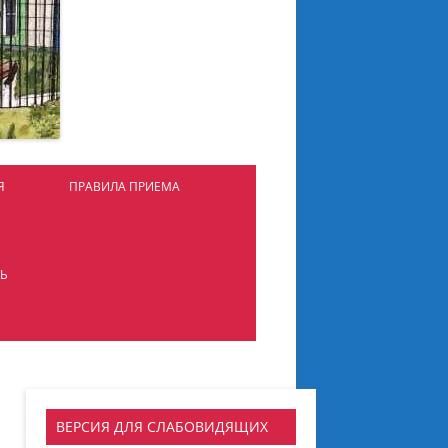
Я
ПРАВИЛА ПРИЕМА
АЦИОННО-
ЕЧНЫЙ ЦЕНТР
ТЬ
ННЫЕ
АТЕЛЬНЫЕ РЕСУРСЫ
ГЭ
АЯ СРЕДА
ТОГОВАЯ АТТЕСТАЦИЯ
ЫЙ ЦЕНТР
БУЧАЮЩИХСЯ С НАРУШЕНИЕМ
ИВНОГО
НТЕЛЛЕКТА
ВЕРСИЯ ДЛЯ СЛАБОВИДЯЩИХ
ВАНИЯ