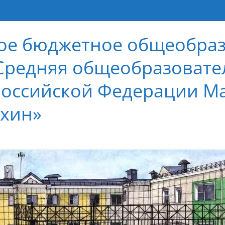
е бюджетное общеобраз
Средняя общеобразовате
Российской Федерации М
йхин»