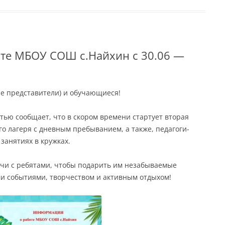
ВИДЫ
ДЕРЖКИ
ТУПЛЕНИИ
те МБОУ СОШ с.Найхин с 30.06 —
ТВ И ИХ
ТОГАМ
е представители) и обучающиеся!
Я ПРИЁМА
ью сообщает, что в скором времени стартует вторая
о лагеря с дневным пребыванием, а также, педагоги-
занятиях в кружках.
чи с ребятами, чтобы подарить им незабываемые
и событиями, творчеством и активным отдыхом!