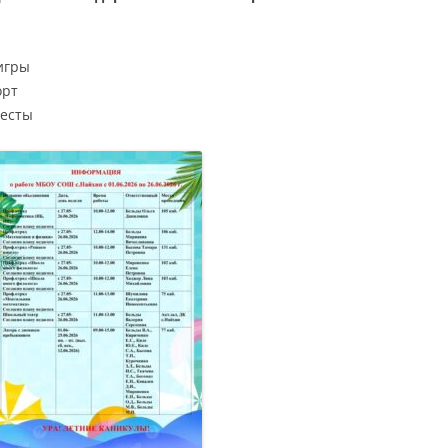
игры
орт
весты