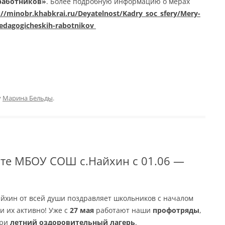
работников»
. Более подробную информацию о мерах
://minobr.khabkrai.ru/Deyatelnost/Kadry_soc_sfery/Mery-
edagogicheskih-rabotnikov
y
Марина Бельды
.
те МБОУ СОШ с.Найхин с 01.06 —
йхин от всей души поздравляет школьников с началом
и их активно!
Уже с
27 мая
работают наши
профотряды
,
ери
летний оздоровительный лагерь
.