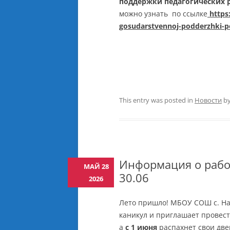
поддержки педагогических 
можно узнать по ссылке
https
gosudarstvennoj-podderzhki-p
This entry was posted in
Новости
b
Информация о рабо
МАЙ 28
30.06
2026
Лето пришло! МБОУ СОШ с. На
каникул и приглашает провест
а
с 1 июня
распахнет свои дв