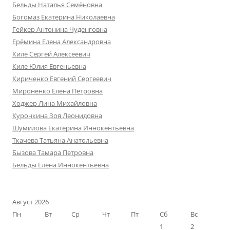
Бельды Наталья Семёновна
Богомаз Екатерина Николаевна
Гейкер Антонина Чуденговна
Ерёмина Елена Александровна
Киле Сергей Алексеевич
Киле Юлия Евгеньевна
Кириченко Евгений Сергеевич
Мироненко Елена Петровна
Ходжер Лина Михайловна
Курочкина Зоя Леонидовна
Шумилова Екатерина Иннокентьевна
Ткачева Татьяна Анатольевна
Бызова Тамара Петровна
Бельды Елена Иннокентьевна
Август 2026
Пн
Вт
Ср
Чт
Пт
Сб
Вс
1
2