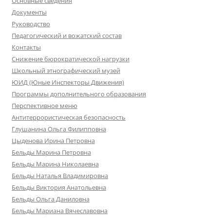
Основные сведения
Документы
Руководство
Педагогический и вожатский состав
Контакты
Снижение бюрократической нагрузки
Школьный этнографический музей
ЮИД (Юные Инспекторы Движения)
Программы дополнительного образования
Перспективное меню
Антитеррористическая безопасность
Глушанина Ольга Филипповна
Цыденова Ирина Петровна
Бельды Марина Петровна
Бельды Марина Николаевна
Бельды Наталья Владимировна
Бельды Виктория Анатольевна
Бельды Ольга Даниловна
Бельды Мариана Вячеславовна