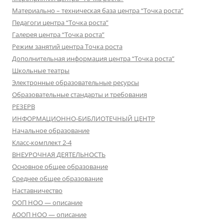
Материально – техническая база центра “Точка роста”
Педагоги центра “Точка роста”
Галерея центра “Точка роста”
Режим занятий центра Точка роста
Дополнительная информация центра “Точка роста”
Школьные театры
Электронные образовательные ресурсы
Образовательные стандарты и требования
РЕЗЕРВ
ИНФОРМАЦИОННО-БИБЛИОТЕЧНЫЙ ЦЕНТР
Начальное образование
Класс-комплект 2-4
ВНЕУРОЧНАЯ ДЕЯТЕЛЬНОСТЬ
Основное общее образование
Среднее общее образование
Наставничество
ООП НОО — описание
АООП НОО — описание