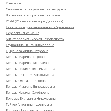
Контакты
Снижение бюрократической нагрузки
Школьный этнографический музей
ЮИД (Юные Инспекторы Движения)
Программы дополнительного образования
Перспективное меню
Антитеррористическая безопасность
Глушанина Ольга Филипповна
Цыденова Ирина Петровна
Бельды Марина Петровна
Бельды Марина Николаевна
Бельды Наталья Владимировна
Бельды Виктория Анатольевна
Бельды Ольга Даниловна
Бельды Мариана Вячеславовна
Бельды Наталья Семёновна
Богомаз Екатерина Николаевна
Гейкер Антонина Чуденговна
Ерёмина Елена Александровна