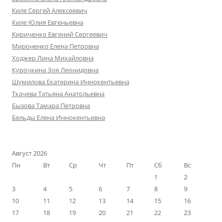
Киле Сергей Алексеевич
Киле Юлия Евгеньевна
Кириченко Евгений Сергеевич
Мироненко Елена Петровна
Ходжер Лина Михайловна
Курочкина Зоя Леонидовна
Шумилова Екатерина Иннокентьевна
Ткачева Татьяна Анатольевна
Бызова Тамара Петровна
Бельды Елена Иннокентьевна
Август 2026
Пн
Вт
Ср
Чт
Пт
Сб
Вс
1
2
3
4
5
6
7
8
9
10
11
12
13
14
15
16
17
18
19
20
21
22
23