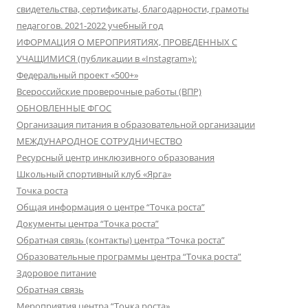
свидетельства, сертификаты, благодарности, грамоты
педагогов. 2021-2022 учебный год
ИФОРМАЦИЯ О МЕРОПРИЯТИЯХ, ПРОВЕДЕННЫХ С
УЧАЩИМИСЯ (публикации в «Instagram»):
Федеральный проект «500+»
Всероссийские проверочные работы (ВПР)
ОБНОВЛЕННЫЕ ФГОС
Организация питания в образовательной организации
МЕЖДУНАРОДНОЕ СОТРУДНИЧЕСТВО
Ресурсный центр инклюзивного образования
Школьный спортивный клуб «Ярга»
Точка роста
Общая информация о центре “Точка роста”
Документы центра “Точка роста”
Обратная связь (контакты) центра “Точка роста”
Образовательные программы центра “Точка роста”
Здоровое питание
Обратная связь
Мероприятия центра “Точка роста»