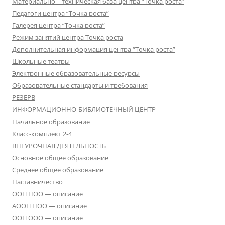
Материально – техническая база центра “Точка роста”
Педагоги центра “Точка роста”
Галерея центра “Точка роста”
Режим занятий центра Точка роста
Дополнительная информация центра “Точка роста”
Школьные театры
Электронные образовательные ресурсы
Образовательные стандарты и требования
РЕЗЕРВ
ИНФОРМАЦИОННО-БИБЛИОТЕЧНЫЙ ЦЕНТР
Начальное образование
Класс-комплект 2-4
ВНЕУРОЧНАЯ ДЕЯТЕЛЬНОСТЬ
Основное общее образование
Среднее общее образование
Наставничество
ООП НОО — описание
АООП НОО — описание
ООП ООО — описание