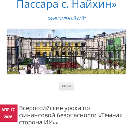
Пассара с. Найхин»
ОФИЦИАЛЬНЫЙ САЙТ
Skip
Menu
to
content
Всероссийские уроки по
АПР 17
финансовой безопасности «Тёмная
2026
сторона ИИ»»