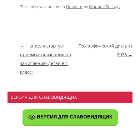
This entry was posted in
Новости
by
Марина Бельды
.
Навигация
←
1 апреля стартует
Географический диктант
по
приёмная кампания по
2026
→
записям
зачислению детей в 1
класс!
ВЕРСИЯ ДЛЯ СЛАБОВИДЯЩИХ
ВЕРСИЯ ДЛЯ СЛАБОВИДЯЩИХ