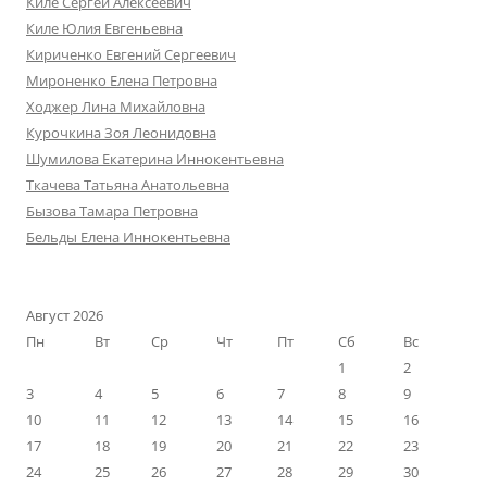
Киле Сергей Алексеевич
Киле Юлия Евгеньевна
Кириченко Евгений Сергеевич
Мироненко Елена Петровна
Ходжер Лина Михайловна
Курочкина Зоя Леонидовна
Шумилова Екатерина Иннокентьевна
Ткачева Татьяна Анатольевна
Бызова Тамара Петровна
Бельды Елена Иннокентьевна
Август 2026
Пн
Вт
Ср
Чт
Пт
Сб
Вс
1
2
3
4
5
6
7
8
9
10
11
12
13
14
15
16
17
18
19
20
21
22
23
24
25
26
27
28
29
30